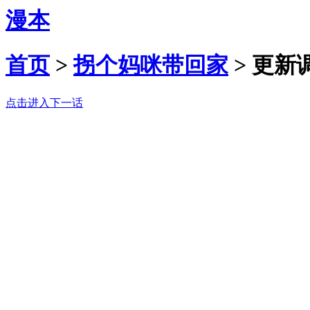
漫本
首页
>
拐个妈咪带回家
>
更新
点击进入下一话