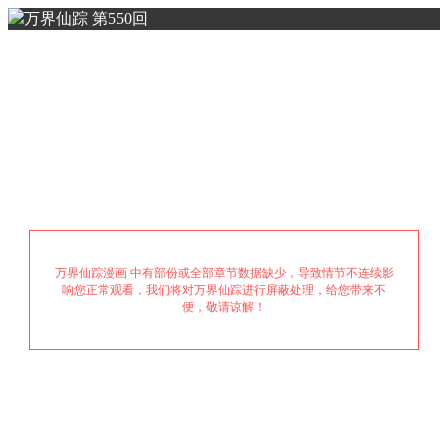
万界仙踪 第550回
万界仙踪漫画 中有部份或全部章节数据缺少，导致情节不连续影
响您正常观看，我们将对万界仙踪进行屏蔽处理，给您带来不
便，敬请谅解！