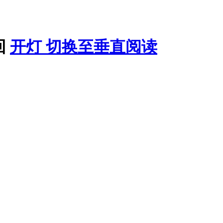
回
开灯
切换至垂直阅读