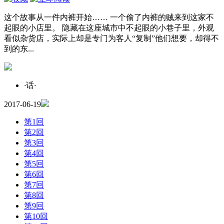
这个故事从一件内裤开始…… 一个偷了内裤的贼来到这家不
起眼的小店里。 隐藏在这座城市中不起眼的小巷子里，外观
看似杂货店，实际上却是专门为客人“复制”他们想要，却得不
到的东...
·
话
·
2017-06-19
第1回
第2回
第3回
第4回
第5回
第6回
第7回
第8回
第9回
第10回