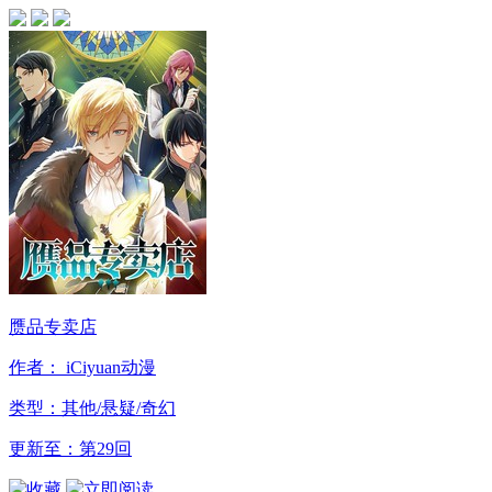
赝品专卖店
作者： iCiyuan动漫
类型：其他/悬疑/奇幻
更新至：第29回