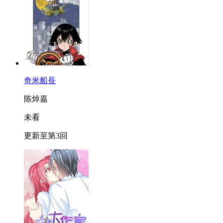
奇米船長
陈焯嘉
未看
更新至第3回