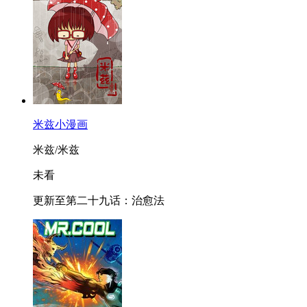
米兹小漫画
米兹/米兹
未看
更新至第二十九话：治愈法