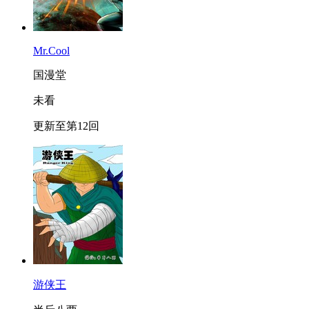
Mr.Cool
国漫堂
未看
更新至第12回
游侠王