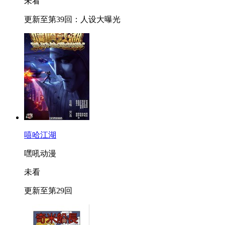
未看
更新至第39回：人设大曝光
嘻哈江湖
嘿吼动漫
未看
更新至第29回