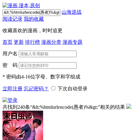
山海逆战
阅读记录
我的收藏
收藏喜欢的漫画，时时追更
首页
更新
排行榜
漫画分类
漫画专题
用户名
密 码
* 密码由4-16位字母、数字和字组成
立即注册
忘记密码？
下次自动登录
共找到240条
“&lt;%htmlurlencode(愚者)%&gt;”
相关的结果