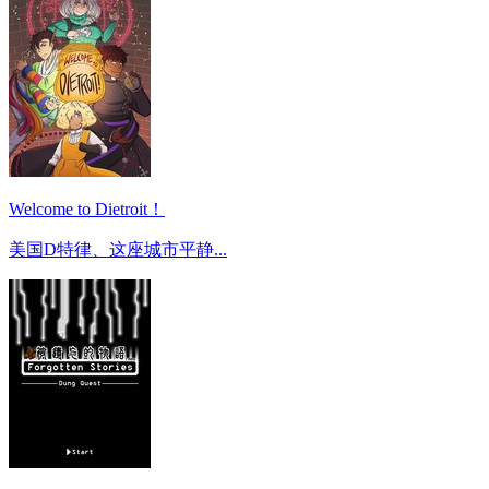
Welcome to Dietroit！
美国D特律、这座城市平静...