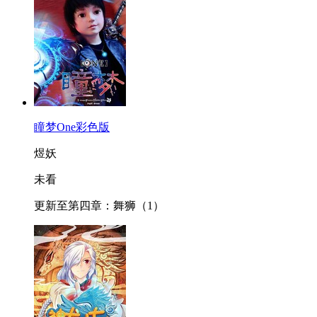
瞳梦One彩色版
煜妖
未看
更新至第四章：舞狮（1）