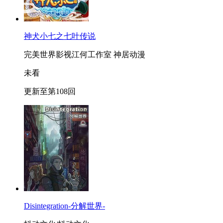
神犬小七之七叶传说
完美世界影视江何工作室 神居动漫
未看
更新至第108回
Disintegration-分解世界-