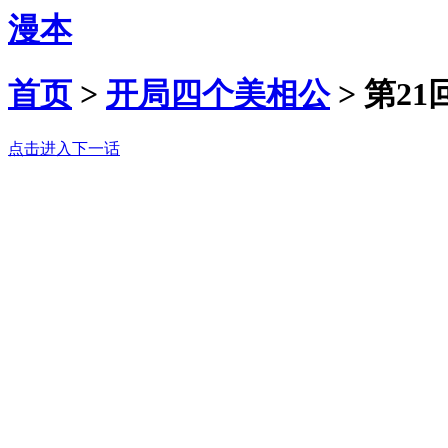
漫本
首页
>
开局四个美相公
>
第21
点击进入下一话