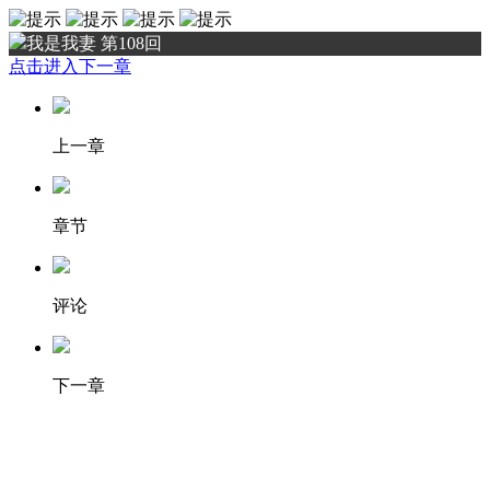
我是我妻 第108回
点击进入下一章
上一章
章节
评论
下一章