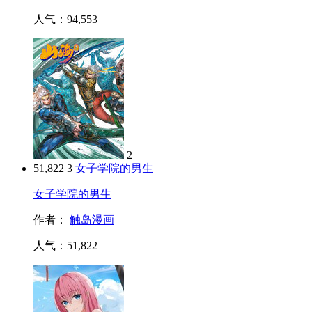
人气：94,553
2
51,822
3
女子学院的男生
女子学院的男生
作者：
触岛漫画
人气：51,822