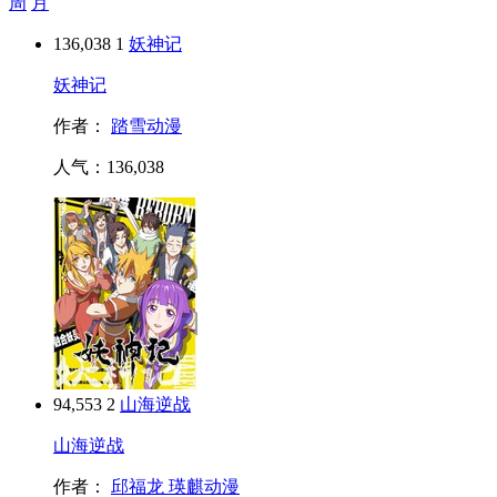
周
月
136,038
1
妖神记
妖神记
作者：
踏雪动漫
人气：136,038
94,553
2
山海逆战
山海逆战
作者：
邱福龙
瑛麒动漫