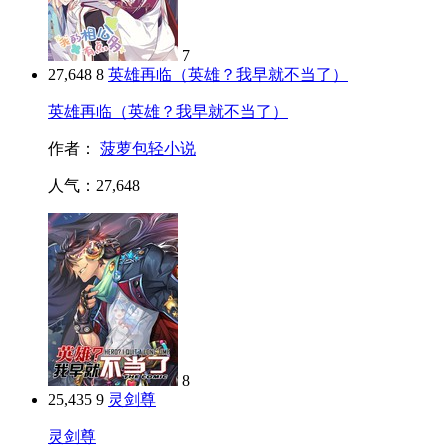
7
27,648
8
英雄再临（英雄？我早就不当了）
英雄再临（英雄？我早就不当了）
作者：
菠萝包轻小说
人气：27,648
8
25,435
9
灵剑尊
灵剑尊