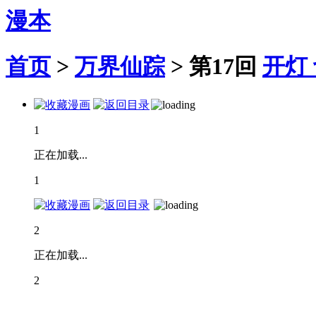
漫本
首页
>
万界仙踪
>
第17回
开灯
1
正在加载...
1
2
正在加载...
2