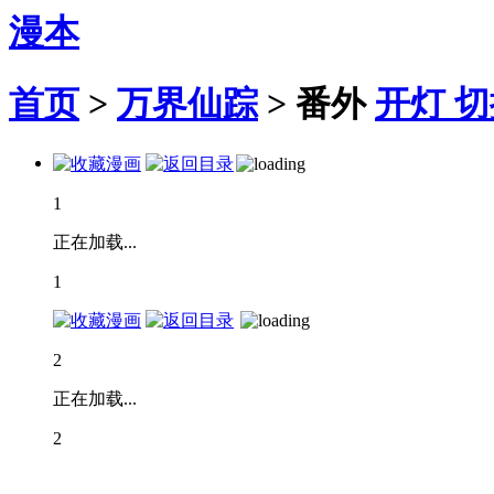
漫本
首页
>
万界仙踪
>
番外
开灯
切
1
正在加载...
1
2
正在加载...
2