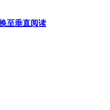
换至垂直阅读