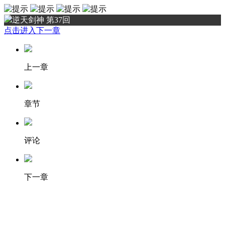
逆天剑神 第37回
点击进入下一章
上一章
章节
评论
下一章