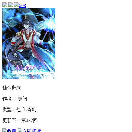
608
仙帝归来
作者： 掌阅
类型：热血/奇幻
更新至：第387回