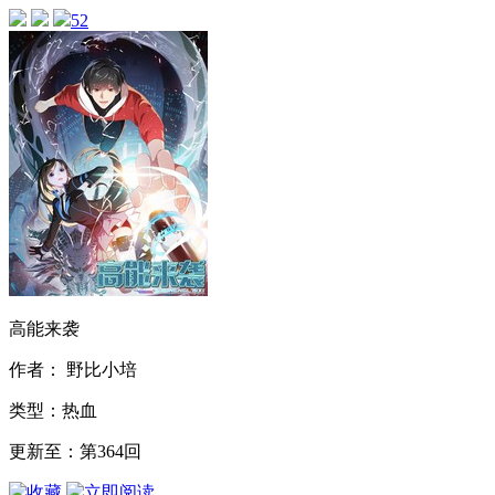
52
高能来袭
作者： 野比小培
类型：热血
更新至：第364回