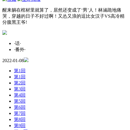
醒来躺在棺材里就算了，居然还变成了‘男’人！林涵跪地痛
哭，穿越的日子不好过啊！又怂又浪的逗比女汉子VS高冷精
分腹黑王爷!
·
话
·
·
番外
·
2022-01-08
第1回
第1回
第2回
第3回
第4回
第5回
第6回
第7回
第8回
第9回