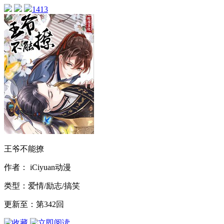
1413
王爷不能撩
作者： iCiyuan动漫
类型：爱情/励志/搞笑
更新至：第342回