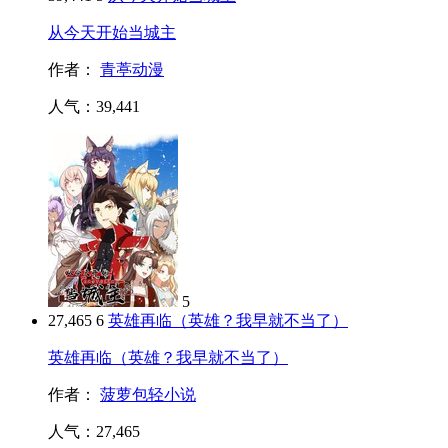
从今天开始当城主
作者：
青葶动漫
人气：39,441
5
27,465
6
英雄再临（英雄？我早就不当了）
英雄再临（英雄？我早就不当了）
作者：
菠萝包轻小说
人气：27,465