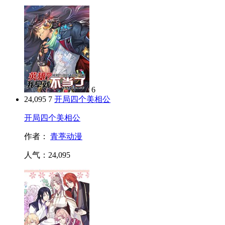
6
24,095
7
开局四个美相公
开局四个美相公
作者：
青葶动漫
人气：24,095