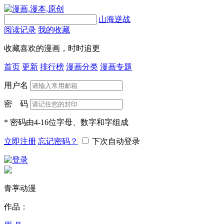
山海逆战
阅读记录
我的收藏
收藏喜欢的漫画，时时追更
首页
更新
排行榜
漫画分类
漫画专题
用户名
密 码
* 密码由4-16位字母、数字和字组成
立即注册
忘记密码？
下次自动登录
青葶动漫
作品：