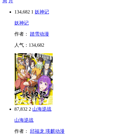
周
月
134,682
1
妖神记
妖神记
作者：
踏雪动漫
人气：134,682
87,832
2
山海逆战
山海逆战
作者：
邱福龙
瑛麒动漫