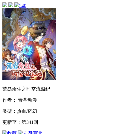
540
荒岛余生之时空流浪纪
作者： 青葶动漫
类型：热血/奇幻
更新至：第341回