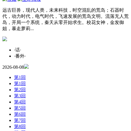
远古巨兽，现代人类，未来科技，时空混乱的荒岛；石器时
代，动力时代，电气时代，飞速发展的荒岛文明。流落无人荒
岛，开局一个系统，秦天从零开始求生。校花女神，金发御
姐，暴走萝莉...
·
话
·
·
番外
·
2026-08-08
第1回
第1回
第2回
第3回
第4回
第5回
第6回
第7回
第8回