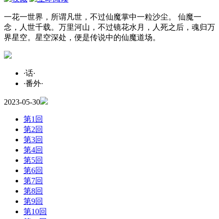
一花一世界，所谓凡世，不过仙魔掌中一粒沙尘。 仙魔一
念，人世千载。万里河山，不过镜花水月，人死之后，魂归万
界星空。星空深处，便是传说中的仙魔道场。
·
话
·
·
番外
·
2023-05-30
第1回
第2回
第3回
第4回
第5回
第6回
第7回
第8回
第9回
第10回