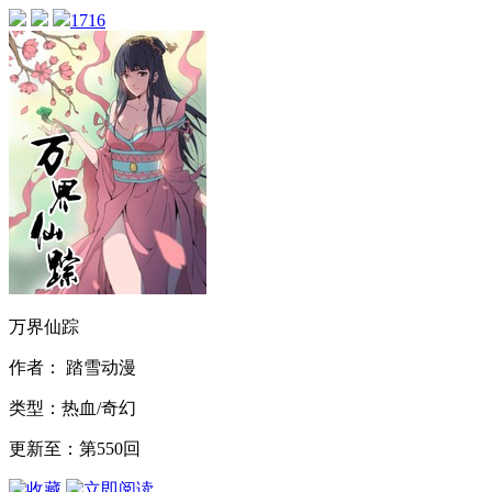
1716
万界仙踪
作者： 踏雪动漫
类型：热血/奇幻
更新至：第550回