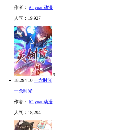
作者：
iCiyuan动漫
人气：19,927
9
18,294
10
一念时光
一念时光
作者：
iCiyuan动漫
人气：18,294