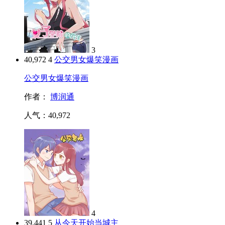
3
40,972
4
公交男女爆笑漫画
公交男女爆笑漫画
作者：
博润通
人气：40,972
4
39,441
5
从今天开始当城主