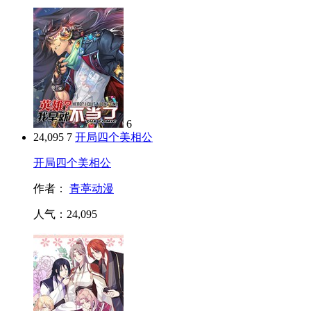
6
24,095
7
开局四个美相公
开局四个美相公
作者：
青葶动漫
人气：24,095