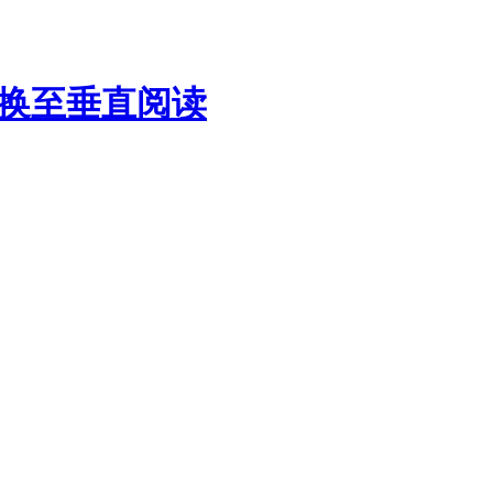
换至垂直阅读