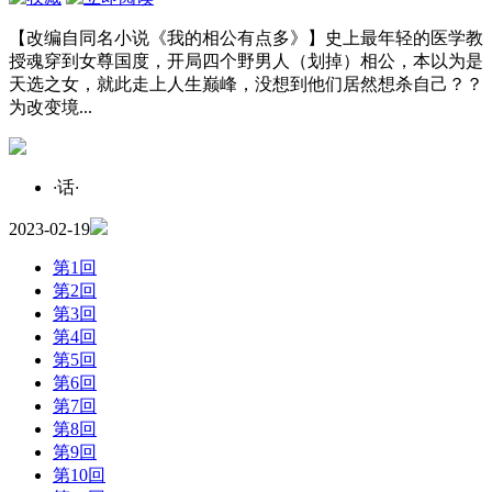
【改编自同名小说《我的相公有点多》】史上最年轻的医学教
授魂穿到女尊国度，开局四个野男人（划掉）相公，本以为是
天选之女，就此走上人生巅峰，没想到他们居然想杀自己？？
为改变境...
·
话
·
2023-02-19
第1回
第2回
第3回
第4回
第5回
第6回
第7回
第8回
第9回
第10回