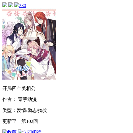
230
开局四个美相公
作者： 青葶动漫
类型：爱情/励志/搞笑
更新至：第102回