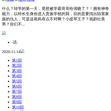
什么？转学的第一天，竟然被学霸哥哥给强吻了？！拥有神奇
能力，以特长生身份进入贵族学校的我，目的是要找出陷害家
族的仇人，可是这画风有点不对啊？小提琴王子？戏剧社美
男？你们不...
·
话
·
2020-11-14
第1回
第2回
第3回
第4回
第5回
第6回
第7回
第8回
第9回
第10回