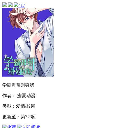
417
学霸哥哥别碰我
作者： 蜜夏动漫
类型：爱情/校园
更新至：第323回