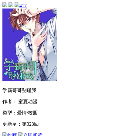
417
学霸哥哥别碰我
作者： 蜜夏动漫
类型：爱情/校园
更新至：第323回