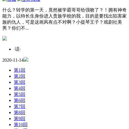
什么？转学的第一天，竟然被学霸哥哥给强吻了？！拥有神奇
能力，以特长生身份进入贵族学校的我，目的是要找出陷害家
族的仇人，可是这画风有点不对啊？小提琴王子？戏剧社美
男？你们不...
·
话
·
2020-11-14
第1回
第2回
第3回
第4回
第5回
第6回
第7回
第8回
第9回
第10回