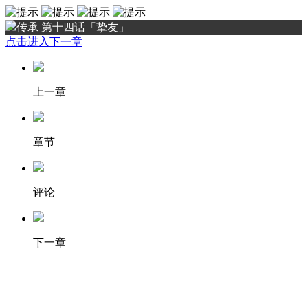
传承 第十四话「挚友」
点击进入下一章
上一章
章节
评论
下一章