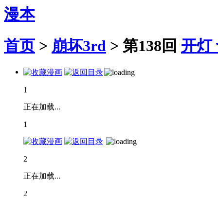
漫本
首页
>
崩坏3rd
>
第138回
开灯
1
正在加载...
1
2
正在加载...
2