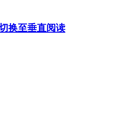
切换至垂直阅读