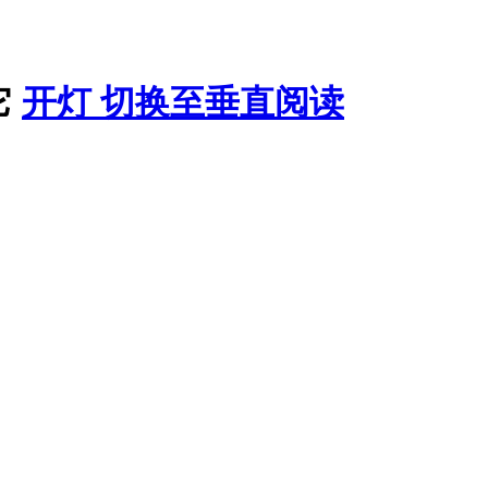
它
开灯
切换至垂直阅读