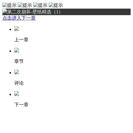
第二次崩坏-壁纸精选（1）
点击进入下一章
上一章
章节
评论
下一章