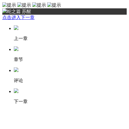
蛇之篇 苏醒
点击进入下一章
上一章
章节
评论
下一章