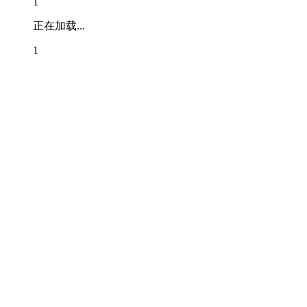
1
正在加载...
1