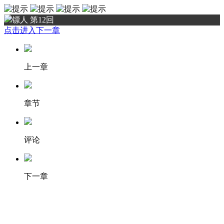
镖人 第12回
点击进入下一章
上一章
章节
评论
下一章