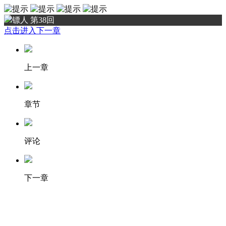
镖人 第38回
点击进入下一章
上一章
章节
评论
下一章