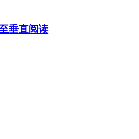
至垂直阅读