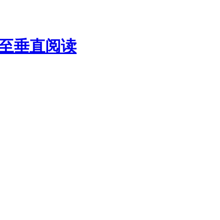
至垂直阅读