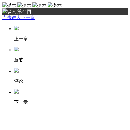
镖人 第44回
点击进入下一章
上一章
章节
评论
下一章