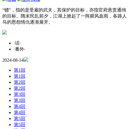
“镖”，指的是受雇的武夫，其保护的目标，亦指官府悬赏通缉
的目标。隋末民乱前夕，江湖上掀起了一阵腥风血雨，各路人
马的恩怨情仇逐渐展开。
·
话
·
·
番外
·
2024-08-14
第1回
第1回
第2回
第2回
第3回
第3回
第4回
第4回
第5回
第5回